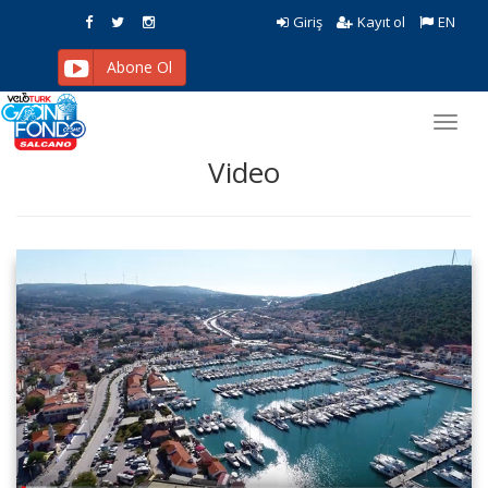
Giriş
Kayıt ol
EN
Abone Ol
Toggl
navig
Video