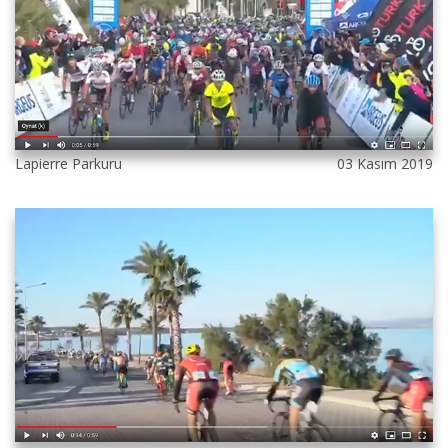
Lapierre Parkuru
03 Kasım 2019