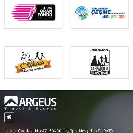
Istiklal Caddesi No:47, 50400 Ürgüp - Nevşehir/TURKEY