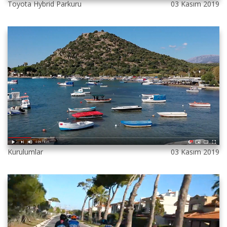
Toyota Hybrid Parkuru
03 Kasım 2019
Kurulumlar
03 Kasım 2019